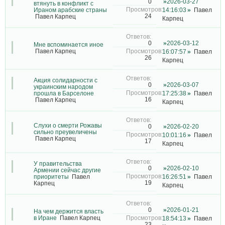
2026-03-27
0
втянуть в конфликт с
Ираном арабские страны
14:16:03
Павел
24
Павел Карпец
Карпец
2026-03-12
0
Мне вспоминается иное
Павел Карпец
16:07:57
Павел
26
Карпец
Акция солидарности с
2026-03-07
0
украинским народом
прошла в Барселоне
17:25:38
Павел
16
Павел Карпец
Карпец
Слухи о смерти Рожавы
2026-02-20
0
сильно преувеличены
10:01:16
Павел
Павел Карпец
17
Карпец
У правительства
2026-02-10
0
Армении сейчас другие
приоритеты
Павел
16:26:51
Павел
19
Карпец
Карпец
2026-01-21
0
На чем держится власть
в Иране
Павел Карпец
18:54:13
Павел
23