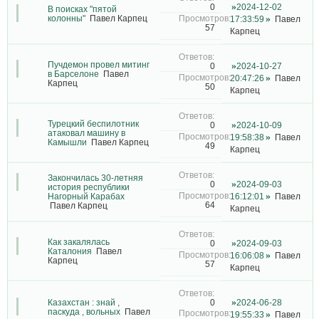
2024-12-02
0
В поисках "пятой
колонны"
Павел Карпец
17:33:59
Павел
57
Карпец
Пучдемон провел митинг
2024-10-27
0
в Барселоне
Павел
20:47:26
Павел
Карпец
50
Карпец
Турецкий беспилотник
2024-10-09
0
атаковал машину в
19:58:38
Павел
Камышли
Павел Карпец
49
Карпец
Закончилась 30-летняя
2024-09-03
0
история республики
Нагорный Карабах
16:12:01
Павел
64
Павел Карпец
Карпец
Как закалялась
2024-09-03
0
Каталония
Павел
16:06:08
Павел
Карпец
57
Карпец
Казахстан : знай ,
2024-06-28
0
паскуда , вольных
Павел
19:55:33
Павел