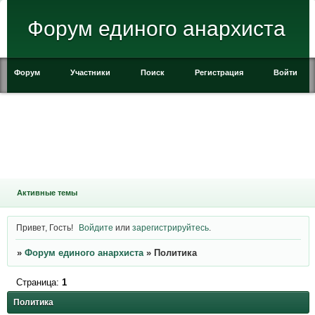
Форум единого анархиста
Форум
Участники
Поиск
Регистрация
Войти
Активные темы
Привет, Гость!
Войдите
или
зарегистрируйтесь
.
»
Форум единого анархиста
»
Политика
Страница:
1
Политика