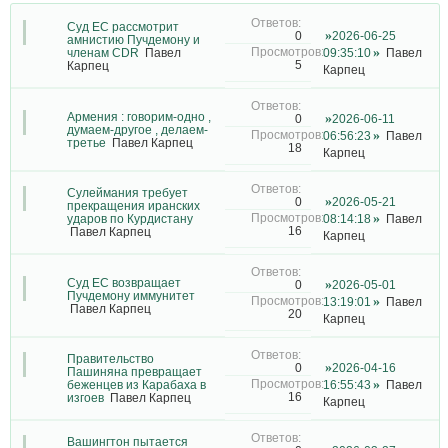
Суд ЕС рассмотрит
2026-06-25
0
амнистию Пучдемону и
членам СDR
Павел
09:35:10
Павел
5
Карпец
Карпец
Армения : говорим-одно ,
2026-06-11
0
думаем-другое , делаем-
06:56:23
Павел
третье
Павел Карпец
18
Карпец
Сулеймания требует
2026-05-21
0
прекращения иранских
ударов по Курдистану
08:14:18
Павел
16
Павел Карпец
Карпец
Суд ЕС возвращает
2026-05-01
0
Пучдемону иммунитет
13:19:01
Павел
Павел Карпец
20
Карпец
Правительство
2026-04-16
0
Пашиняна превращает
беженцев из Карабаха в
16:55:43
Павел
16
изгоев
Павел Карпец
Карпец
Вашингтон пытается