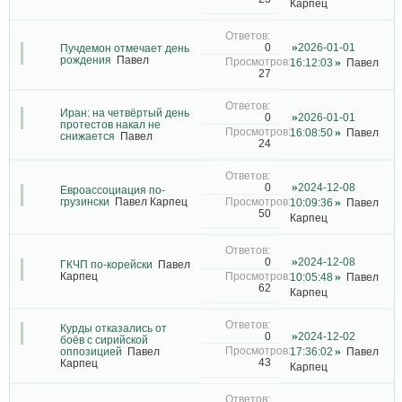
Карпец
2026-01-01
0
Пучдемон отмечает день
рождения
Павел
16:12:03
Павел
27
Иран: на четвёртый день
2026-01-01
0
протестов накал не
16:08:50
Павел
снижается
Павел
24
2024-12-08
0
Евроассоциация по-
грузински
Павел Карпец
10:09:36
Павел
50
Карпец
2024-12-08
0
ГКЧП по-корейски
Павел
Карпец
10:05:48
Павел
62
Карпец
Курды отказались от
2024-12-02
0
боёв с сирийской
оппозицией
Павел
17:36:02
Павел
43
Карпец
Карпец