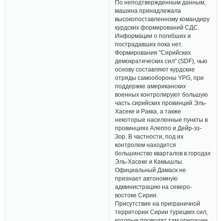
По неподтвержденным данным,
машина принадлежала
высокопоставленному командиру
курдских формирований СДС.
Информации о погибших и
пострадавших пока нет.
Формирования "Сирийских
демократических сил" (SDF), чью
основу составляют курдские
отряды самообороны YPG, при
поддержке американских
военных контролируют большую
часть сирийских провинций Эль-
Хасеке и Ракка, а также
некоторые населенные пункты в
провинциях Алеппо и Дейр-эз-
Зор. В частности, под их
контролем находится
большинство кварталов в городах
Эль-Хасеке и Камышлы.
Официальный Дамаск не
признает автономную
администрацию на северо-
востоке Сирии.
Присутствие на приграничной
территории Сирии турецких сил,
которые проводят там операции