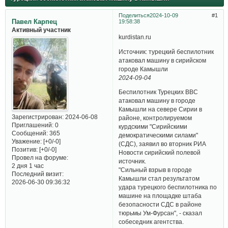
Поделиться
2024-10-09
1
Павел Карпец
19:58:38
Активный участник
kurdistan.ru
Источник: турецкий беспилотник
атаковал машину в сирийском
городе Камышли
2024-09-04
Беспилотник Турецких ВВС
атаковал машину в городе
Камышли на севере Сирии в
Зарегистрирован
: 2024-06-08
районе, контролируемом
Приглашений:
0
курдскими "Сирийскими
Сообщений:
365
демократическими силами"
Уважение:
[+0/-0]
(СДС), заявил во вторник РИА
Позитив:
[+0/-0]
Новости сирийский полевой
Провел на форуме:
источник.
2 дня 1 час
"Сильный взрыв в городе
Последний визит:
Камышли стал результатом
2026-06-30 09:36:32
удара турецкого беспилотника по
машине на площадке штаба
безопасности СДС в районе
тюрьмы Ум-Фурсан", - сказал
собеседник агентства.