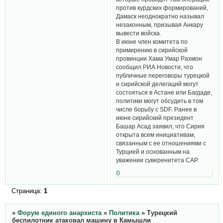
против курдских формирований,
Дамаск неоднократно называл
незаконным, призывая Анкару
вывести войска.
В июне член комитета по
примирению в сирийской
провинции Хама Умар Рахмон
сообщил РИА Новости, что
публичные переговоры турецкой
и сирийской делегаций могут
состояться в Астане или Багдаде,
политики могут обсудить в том
числе борьбу с SDF. Ранее в
июне сирийский президент
Башар Асад заявил, что Сирия
открыта всем инициативам,
связанным с ее отношениями с
Турцией и основанным на
уважении суверенитета САР.
0
Страница:
1
»
Форум единого анархиста
»
Политика
»
Турецкий
беспилотник атаковал машину в Камышли