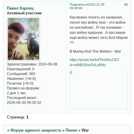
Поделиться
2024-11-26
1
Павел Карпец
09:48:00
Активный участник
Как можно понять из названия ,
песня про войну (war - это война
по-английски) . Я так понимаю -
про войну ядерную . А про какую
ещё войну может петь Боб Марли
??
B.Marley And The Wailers - War
https://youtu.be/loFDn94oZJ0?
Зарегистрирован
: 2024-06-08
si=rdMj9Jhsv5cLpBdu
Приглашений:
0
0
Сообщений:
365
Уважение:
[+0/-0]
Позитив:
[+0/-0]
Провел на форуме:
2 дня 1 час
Последний визит:
2026-06-30 09:36:32
Страница:
1
»
Форум единого анархиста
»
Пение
»
War