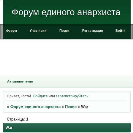
Форум единого анархиста
Форум
Участники
Поиск
Регистрация
Войти
Активные темы
Привет, Гость!
Войдите
или
зарегистрируйтесь
.
»
Форум единого анархиста
»
Пение
»
War
Страница:
1
War