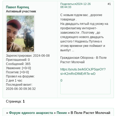
Поделиться
2024-12-26
1
Павел Карпец
08:44:33
Активный участник
С новым годом вас , дорогие
товарищи .
На двадцать пятый год ухожу на
профилактику интернет-
зависимости . Поэтому , до
следующего нового двадцать
шестого ! Надеюсь Путина к
этому времени уже поймают и
выебут ...
Зарегистрирован
: 2024-06-08
Гражданская Оборона - В Поле
Приглашений:
0
Растет Молочай
Сообщений:
365
Уважение:
[+0/-0]
https://youtu.be/kGCkJPSqeOY?
Позитив:
[+0/-0]
si=K2mRnDfWErRTe-wD
Провел на форуме:
2 дня 1 час
0
Последний визит:
2026-06-30 09:36:32
Страница:
1
»
Форум единого анархиста
»
Пение
»
В Поле Растет Молочай