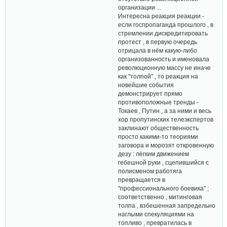
организации ...
Интересна реакция реакции -
если госпропаганда прошлого , в
стремлении дискредитировать
протест , в первую очередь
отрицала в нём какую-либо
организованность и именовала
революционную массу не иначе
как "толпой" , то реакция на
новейшие события
демонстрирует прямо
противоположные тренды -
Токаев , Путин , а за ними и весь
хор пропутинских телеэкспертов
заклинают общественность
просто какими-то теориями
заговора и морозят откровенную
дезу : лёгким движением
гебешной руки , сцепившийся с
полисменом работяга
превращается в
"профессионального боевика" ;
соответственно , митинговая
толпа , взбешенная запредельно
наглыми спекуляциями на
топливо , превратилась в