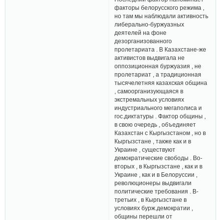
факторы белорусского режима ,
но там мы наблюдали активность
либерально-буржуазных
деятелей на фоне
дезорганизованного
пролетариата . В Казахстане-же
активистов выдвигала не
оппозиционная буржуазия , не
пролетариат , а традиционная
тысячелетняя казахская община
, самоорганизующаяся в
экстремальных условиях
индустриального мегаполиса и
гос.диктатуры . Фактор общины ,
в свою очередь , объединяет
Казахстан с Кыргызстаном , но в
Кыргызстане , также как и в
Украине , существуют
демократические свободы . Во-
вторых , в Кыргызстане , как и в
Украине , как и в Белоруссии ,
революционеры выдвигали
политические требования . В-
третьих , в Кыргызстане в
условиях бурж.демократии ,
общины перешли от