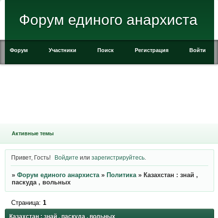
Форум единого анархиста
Форум
Участники
Поиск
Регистрация
Войти
Активные темы
Привет, Гость!
Войдите
или
зарегистрируйтесь
.
»
Форум единого анархиста
»
Политика
»
Казахстан : знай ,
паскуда , вольных
Страница:
1
Казахстан : знай , паскуда , вольных