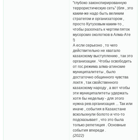
"глубоко законспирированную
террористическую сеть" (бля , это
каким-же надо быть великим
стратегом и организатором ,
просто Кутузовым каким-то ,
чтобы разогнать к чертям пяток
мусорских околотков в Алма-Ате
!)
А если серьезно , то чего
действительно не хватало
казахскому выступлению , так это
организации . Чтобы освободить
от гос.режима алма-атинские
муниципалитеты , было
достаточно общинного чувства
локтя , так свойственного
казахскому народу , а вот чтобы
эти муниципалитеты удержать
хотя бы недельку - для этого
нужна рев.организация ... Так или
иначе , события в Казахстане
всколыхнули болото и что-то
подсказывает , что это была
только репетиция . Основные
события впереди .
(2022)