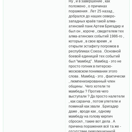
Ну , и в завершение , как
положено , о причинах
поражения . Лет 25 назад ,
добрался до наших северо-
западных краёв такой алма-
атинский панк Артем Бригадир и
был он , короче , свидетелем тех
алма-атинских событий 1986-го ,
которые , в свое время , и
открыли эстафету погромов в
республиках Союза . Основной
боевой единицей тех событий
был "мамбед" . Мамбед - это не
просто гопник в питерско-
московском понимании этого
слова . Мамбед - это , фактически
, люмпенизированный член
общины . Чего хотели те
мамбеды ? Против чего
выступали ? Да просто налетели
, как саранча , потом улетели и
поминай как звали . Бригадир
даже , вроде как , одному
мамбеду на голову кирпич
сбросил , такие вот дела . А
причина поражения всё та же -
отсутствие революционной