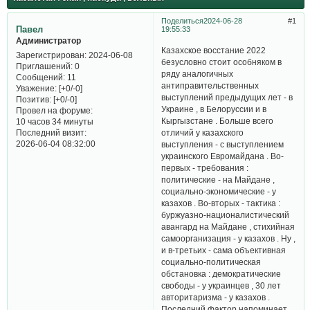
Поделиться
2024-06-28
1
Павел
19:55:33
Администратор
Казахское восстание 2022
Зарегистрирован
: 2024-06-08
безусловно стоит особняком в
Приглашений:
0
ряду аналогичных
Сообщений:
11
антиправительственных
Уважение:
[+0/-0]
выступлений предыдущих лет - в
Позитив:
[+0/-0]
Украине , в Белоруссии и в
Провел на форуме:
Кыргызстане . Больше всего
10 часов 34 минуты
Последний визит:
отличий у казахского
2026-06-04 08:32:00
выступления - с выступлением
украинского Евромайдана . Во-
первых - требования :
политические - на Майдане ,
социально-экономические - у
казахов . Во-вторых - тактика :
буржуазно-националистический
авангард на Майдане , стихийная
самоорганизация - у казахов . Ну ,
и в-третьих - сама объективная
социально-политическая
обстановка : демократические
свободы - у украинцев , 30 лет
авторитаризма - у казахов .
Последний фактор напоминает