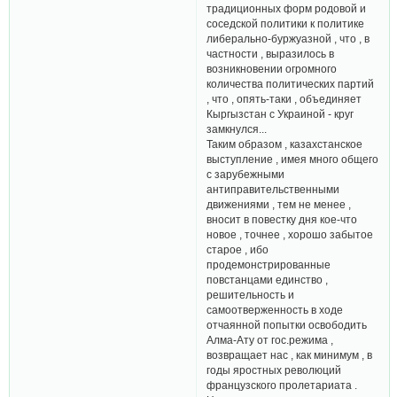
традиционных форм родовой и
соседской политики к политике
либерально-буржуазной , что , в
частности , выразилось в
возникновении огромного
количества политических партий
, что , опять-таки , объединяет
Кыргызстан с Украиной - круг
замкнулся...
Таким образом , казахстанское
выступление , имея много общего
с зарубежными
антиправительственными
движениями , тем не менее ,
вносит в повестку дня кое-что
новое , точнее , хорошо забытое
старое , ибо
продемонстрированные
повстанцами единство ,
решительность и
самоотверженность в ходе
отчаянной попытки освободить
Алма-Ату от гос.режима ,
возвращает нас , как минимум , в
годы яростных революций
французского пролетариата .