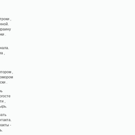
троки ,
иной.
краину
ки .
нала.
а ,
втором ,
измором
ки .
рь
огосте
и ,
ырь.
пать
нтакта.
акты -
ь.