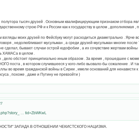
о полутора тысяч друзей . Основным квалифицирующим признаком отбора яв
арственному строю РФ и к России как к государству в целом , дополняемая , 
м взгляды моих друзей по Фейсбуку могут расходиться диаметрально . Ярче вс
о говоря , недолюбливают мусульман , а среди друзей-мусульман многие после
го не сделал, бывают случаи острой юдофобии , а их сочувствие жертвам войн
ь ХАМАСа в целом .
о , дело обстоит принципиально иным образом . За время , прошедшее с мом
ГО поста , в котором случившееся у кого-либо вызвало-бы сожаление . И та
ллы во время гражданской войны в Сирии , имели оснований для ненависти к н
суса , похоже , даже и Путину не превзойти )
27
ry.php?story_ … tid=ZbWKwL
ТНОСТИ" ЗАПАДА В ОТНОШЕНИИ ЧЕКИСТСКОГО НАЦИЗМА.