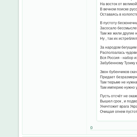
На восток от великой
В вечном поиске русс
Оставаясь в холопст
В пустоту бесконеч
Засосало бессмыслен
Там же жили другие 
Ну , так их истреблял
За народом бегущим 
Расползалась чудови
Вся Россия - набор и
Забубенному Тузику в
Звон бубенчиков ска
Придает безразмерн
Там тюрьме не нужна
Там империю нужно у
Пусть отсчёт не ока
Вышел срок , и подво
Уничтожит врага Укра
Очищая огнем пустот
0