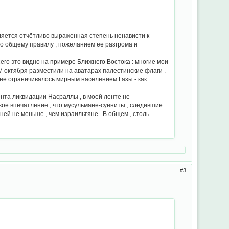
ляется отчётливо выраженная степень ненависти к
по общему правилу , пожеланием ее разгрома и
его это видно на примере Ближнего Востока : многие мои
 7 октября разместили на аватарах палестинские флаги .
ы не ограничивалось мирным населением Газы - как
ента ликвидации Насраллы , в моей ленте не
кое впечатление , что мусульмане-сунниты , следившие
ей не меньше , чем израильтяне . В общем , столь
3