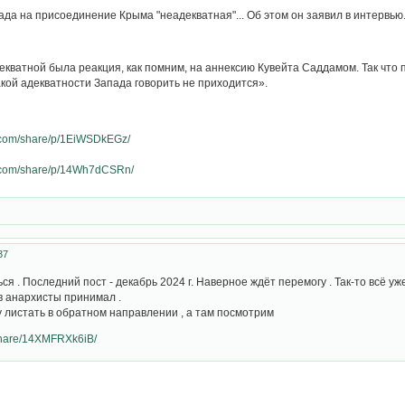
ада на присоединение Крыма "неадекватная"... Об этом он заявил в интервью.
екватной была реакция, как помним, на аннексию Кувейта Саддамом. Так что по
какой адекватности Запада говорить не приходится».
.com/share/p/1EiWSDkEGz/
k.com/share/p/14Wh7dCSRn/
37
 . Последний пост - декабрь 2024 г. Наверное ждёт перемогу . Так-то всё уже с
 в анархисты принимал .
ту листать в обратном направлении , а там посмотрим
share/14XMFRXk6iB/