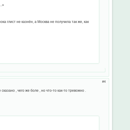
..»
ка глист не казнён, а Москва не получила так же, как
4
казано , чего же боле , но что-то как-то тревожно .