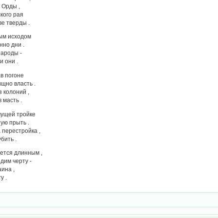
 Орды ,
кого рая
ве тверды .
ным исходом
но дни .
народы -
и они .
в погоне
щно власть .
з колоний ,
 масть .
чущей тройке
ую прыть .
 перестройка ,
бить .
жется длинным ,
дим черту -
ина ,
у .