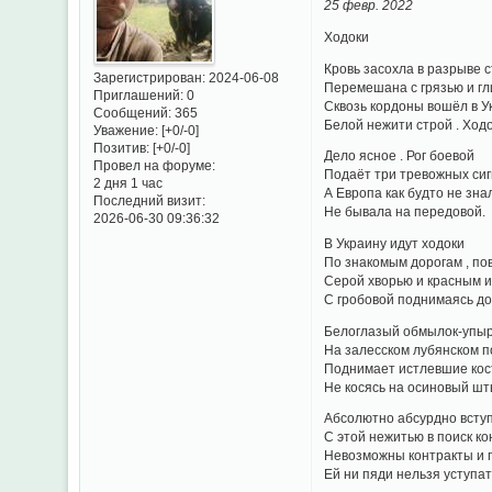
25 февр. 2022
Ходоки
Кровь засохла в разрыве с
Зарегистрирован
: 2024-06-08
Перемешана с грязью и гл
Приглашений:
0
Сквозь кордоны вошёл в У
Сообщений:
365
Белой нежити строй . Ходо
Уважение:
[+0/-0]
Позитив:
[+0/-0]
Дело ясное . Рог боевой
Провел на форуме:
Подаёт три тревожных сиг
2 дня 1 час
А Европа как будто не знал
Последний визит:
Не бывала на передовой.
2026-06-30 09:36:32
В Украину идут ходоки
По знакомым дорогам , по
Серой хворью и красным 
С гробовой поднимаясь дос
Белоглазый обмылок-упы
На залесском лубянском п
Поднимает истлевшие кост
Не косясь на осиновый шт
Абсолютно абсурдно всту
С этой нежитью в поиск ко
Невозможны контракты и п
Ей ни пяди нельзя уступат