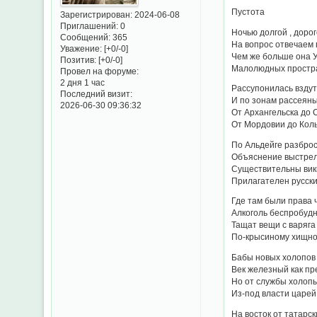
Пустота
Зарегистрирован
: 2024-06-08
Приглашений:
0
Ночью долгой , доро
Сообщений:
365
На вопрос отвечаем 
Уважение:
[+0/-0]
Чем же больше она 
Позитив:
[+0/-0]
Малолюдных простра
Провел на форуме:
2 дня 1 час
Рассупонилась вздут
Последний визит:
И по зонам рассеян
2026-06-30 09:36:32
От Архангельска до 
От Мордовии до Кол
По Альдейге разброс
Объяснение выстрело
Существительны вики
Прилагателен русски
Где там были права 
Алкоголь беспробудн
Тащат вещи с варяга 
По-крысиному хищно
Бабы новых холопов 
Век железный как пр
Но от службы холоп
Из-под власти царей 
На восток от татарск