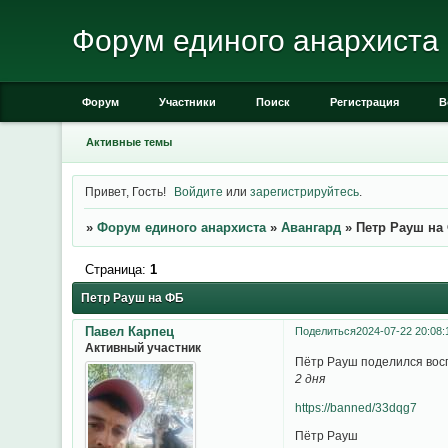
Форум единого анархиста
Форум
Участники
Поиск
Регистрация
В
Активные темы
Привет, Гость!
Войдите
или
зарегистрируйтесь
.
»
Форум единого анархиста
»
Авангард
»
Петр Рауш на
Страница:
1
Петр Рауш на ФБ
Павел Карпец
Поделиться
2024-07-22 20:08:
Активный участник
Пётр Рауш поделился во
2 дня
https://banned/33dqg7
Пётр Рауш