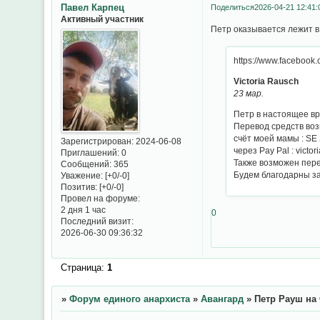
Павел Карпец
Поделиться
2026-04-21 12:41:
Активный участник
Петр оказывается лежит в
https://www.faceboo
Victoria Rausch
23 мар.
Петр в настоящее вр
Перевод средств воз
счёт моей мамы : SE 
Зарегистрирован
: 2024-06-08
через Pay Pal : victo
Приглашений:
0
Также возможен пере
Сообщений:
365
Будем благодарны з
Уважение:
[+0/-0]
Позитив:
[+0/-0]
Провел на форуме:
2 дня 1 час
0
Последний визит:
2026-06-30 09:36:32
Страница:
1
»
Форум единого анархиста
»
Авангард
»
Петр Рауш на