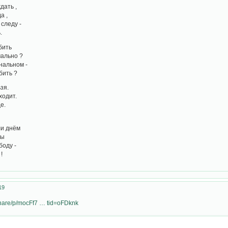
дать ,
а ,
следу -
.
бить
чально ?
нальном -
бить ?
зя.
ходит.
е.
ли днём
ды
боду -
!
19
share/p/mocFf7 … tid=oFDknk