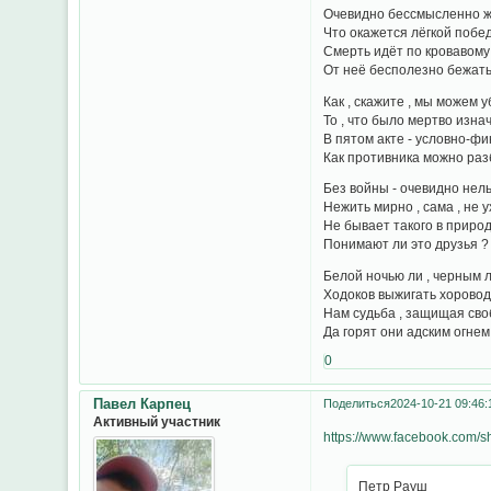
Очевидно бессмысленно ж
Что окажется лёгкой побед
Смерть идёт по кровавому 
От неё бесполезно бежать
Как , скажите , мы можем у
То , что было мертво изна
В пятом акте - условно-фи
Как противника можно раз
Без войны - очевидно нель
Нежить мирно , сама , не у
Не бывает такого в природ
Понимают ли это друзья ?
Белой ночью ли , черным 
Ходоков выжигать хорово
Нам судьба , защищая сво
Да горят они адским огнем 
0
Павел Карпец
Поделиться
2024-10-21 09:46:
Активный участник
https://www.facebook.com/
Петр Рауш