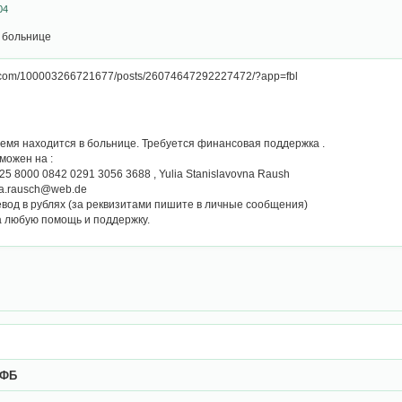
04
 больнице
k.com/100003266721677/posts/26074647292227472/?app=fbl
емя находится в больнице. Требуется финансовая поддержка .
можен на :
25 8000 0842 0291 3056 3688 , Yulia Stanislavovna Raush
ria.rausch@web.de
вод в рублях (за реквизитами пишите в личные сообщения)
а любую помощь и поддержку.
 ФБ