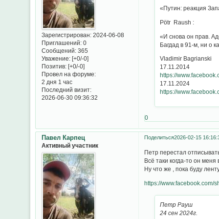
«Путин: реакция Зап
Pötr Raush :
Зарегистрирован
: 2024-06-08
«И снова он прав. Ад
Приглашений:
0
Багдад в 91-м, ни о 
Сообщений:
365
Vladimir Bagrianski
Уважение:
[+0/-0]
Позитив:
[+0/-0]
17.11.2014
Провел на форуме:
https://www.facebook
2 дня 1 час
17.11.2024
Последний визит:
https://www.faceboo
2026-06-30 09:36:32
0
Павел Карпец
Поделиться
2026-02-15 16:16:
Активный участник
Петр перестал отписываться
Всё таки когда-то он меня
Ну что же , пока буду лен
https://www.facebook.com/
Петр Рауш
24 сен 2024г.