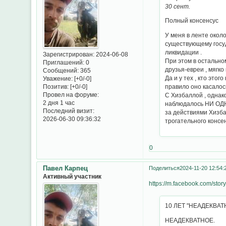
30 сент.
Полный консенсус
У меня в ленте окол
существующему госуд
ликвидации .
Зарегистрирован
: 2024-06-08
При этом в остально
Приглашений:
0
друзья-евреи , мягк
Сообщений:
365
Да и у тех , кто это
Уважение:
[+0/-0]
Позитив:
[+0/-0]
правило оно касалос
Провел на форуме:
С Хизбаллой , однак
2 дня 1 час
наблюдалось НИ ОДНО
Последний визит:
за действиями Хизба
2026-06-30 09:36:32
трогательного консен
0
Павел Карпец
Поделиться
2024-11-20 12:54:
Активный участник
https://m.facebook.com/sto
10 ЛЕТ "НЕАДЕКВА
НЕАДЕКВАТНОЕ.