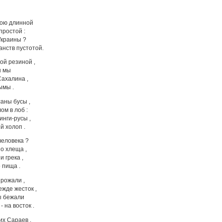
гою длинной
простой :
Украины ?
нств пустотой.
ой резиной ,
ы мы
Сахалина ,
ымы .
аны бусы ,
м в лоб :
нги-русы ,
й холоп .
человека ?
о хлеща ,
и грека ,
 пища .
рожали ,
ежде жесток ,
ы бежали
- на восток .
их Сараев ,