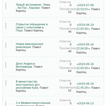
Левый экстремизм : Лима
2024-07-09
0
, Ла-Пас , Каракас
Павел
22:53:53
Павел
Карпец
52
Карпец
Открытое обращение в
2024-06-18
0
связи с событиями в
22:05:39
Павел
Перу
Павел Карпец
46
Карпец
Новая мексиканская
2024-06-18
0
революция
Павел
22:04:09
Павел
Карпец
46
Карпец
Дело Андреса
2024-06-18
0
Виллаверде
Павел
22:00:59
Павел
Карпец
64
Карпец
В министерство
2024-06-18
0
иностранных дел
республики Куба
Павел
21:45:29
Павел
52
Карпец
Карпец
2-я Межконтинентальная
2024-06-13
0
конференция
Павел