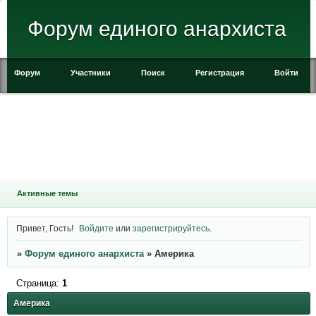
Форум единого анархиста
Форум
Участники
Поиск
Регистрация
Войти
Активные темы
Привет, Гость!
Войдите
или
зарегистрируйтесь
.
»
Форум единого анархиста
»
Америка
Страница:
1
Америка