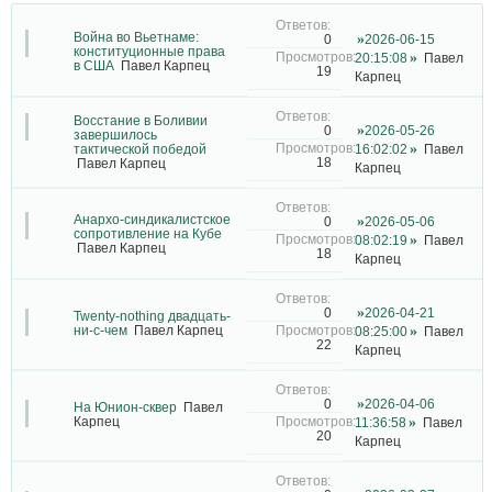
Война во Вьетнаме:
2026-06-15
0
конституционные права
20:15:08
Павел
в США
Павел Карпец
19
Карпец
Восстание в Боливии
2026-05-26
0
завершилось
тактической победой
16:02:02
Павел
18
Павел Карпец
Карпец
Анархо-синдикалистское
2026-05-06
0
сопротивление на Кубе
08:02:19
Павел
Павел Карпец
18
Карпец
2026-04-21
0
Twenty-nothing двадцать-
ни-с-чем
Павел Карпец
08:25:00
Павел
22
Карпец
2026-04-06
0
На Юнион-сквер
Павел
Карпец
11:36:58
Павел
20
Карпец