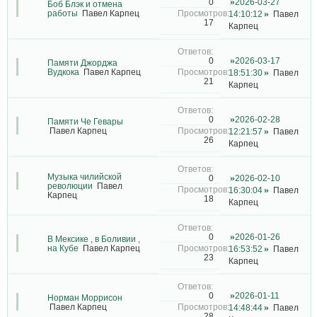
2026-03-27
0
Боб Блэк и отмена
работы
Павел Карпец
14:10:12
Павел
17
Карпец
2026-03-17
0
Памяти Джорджа
Вудкока
Павел Карпец
18:51:30
Павел
21
Карпец
2026-02-28
0
Памяти Че Гевары
Павел Карпец
12:21:57
Павел
26
Карпец
Музыка чилийской
2026-02-10
0
революции
Павел
16:30:04
Павел
Карпец
18
Карпец
2026-01-26
0
В Мексике , в Боливии ,
на Кубе
Павел Карпец
16:53:52
Павел
23
Карпец
2026-01-11
0
Норман Моррисон
Павел Карпец
14:48:44
Павел
28