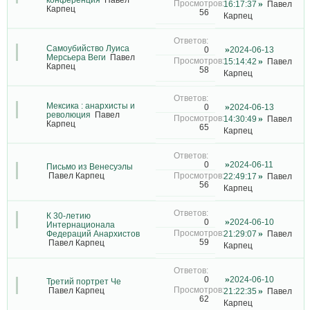
16:17:37
Павел
Карпец
56
Карпец
Самоубийство Луиса
2024-06-13
0
Мерсьера Веги
Павел
15:14:42
Павел
Карпец
58
Карпец
Мексика : анархисты и
2024-06-13
0
революция
Павел
14:30:49
Павел
Карпец
65
Карпец
2024-06-11
0
Письмо из Венесуэлы
Павел Карпец
22:49:17
Павел
56
Карпец
К 30-летию
2024-06-10
0
Интернационала
Федераций Анархистов
21:29:07
Павел
59
Павел Карпец
Карпец
2024-06-10
0
Третий портрет Че
Павел Карпец
21:22:35
Павел
62
Карпец